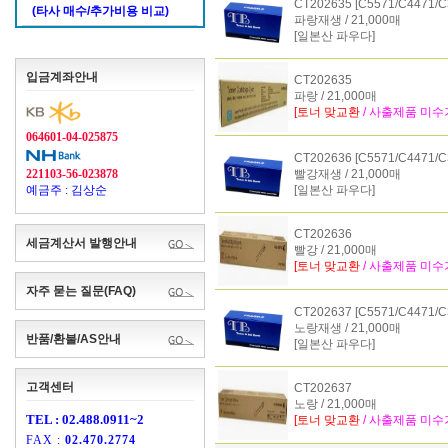
CT202635 [C5571/C4471/C
(타사 매수/추가비용 비교)
파랑재생 / 21,000매
[일본산 파우다]
입금계좌안내
CT202635
파랑 / 21,000매
[토너 맞교환
/ 사출제품 미수
064601-04-025875
CT202636 [C5571/C4471/C
221103-56-023878
빨강재생 / 21,000매
예금주 : 김상순
[일본산 파우다]
CT202636
세금계산서 발행안내
빨강 / 21,000매
[토너 맞교환
/ 사출제품 미수
자주 묻는 질문(FAQ)
CT202637 [C5571/C4471/C
노랑재생 / 21,000매
반품/환불/AS안내
[일본산 파우다]
고객센터
CT202637
노랑 / 21,000매
TEL : 02.488.0911~2
[토너 맞교환
/ 사출제품 미수
FAX :
02.470.2774