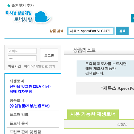
즐겨찾기 추가
상품 검색
로그인
우측의 제조사를 누르시면
회원가입
아이디/비밀번호 찾기
해당 제조사 제품만
검색됩니다.
재생토너
선반납 맞교환 (2EA 이상)
"제록스 ApeosPor
택배 각자부담
정품토너
(수입정품/개봉,변환토너)
사용 가능한 재생토너
플로터 잉크
플로터 용지
상품명
프린트 판매 및 렌탈