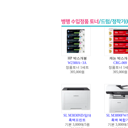
HP 박스개봉
캐논 박스개
W2300A~3A
CRG-069
정품토너 1세트
정품토너 1
395,000원
395,000원
SL M3830ND/임대
SL M3890FW
흑백프린트
흑백 복합
기본 3,000매/5원
기본 3,000매