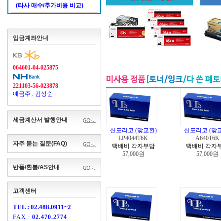
(타사 매수/추가비용 비교)
입금계좌안내
064601-04-025875
221103-56-023878
예금주 : 김상순
세금계산서 발행안내
신도리코 (맞교환)
신도리코 (맞
LP4044T6K
A640T6K
자주 묻는 질문(FAQ)
택배비 각자부담
택배비 각자
57,000원
57,000원
반품/환불/AS안내
고객센터
TEL : 02.488.0911~2
FAX :
02.470.2774