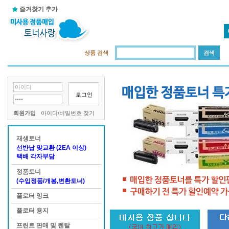
즐겨찾기 추가
상품 검색
로그인
회원가입
아이디/비밀번호 찾기
재생토너
선반납 맞교환 (2EA 이상)
택배 각자부담
정품토너
(수입정품/개봉,변환토너)
플로터 잉크
플로터 용지
프린트 판매 및 렌탈