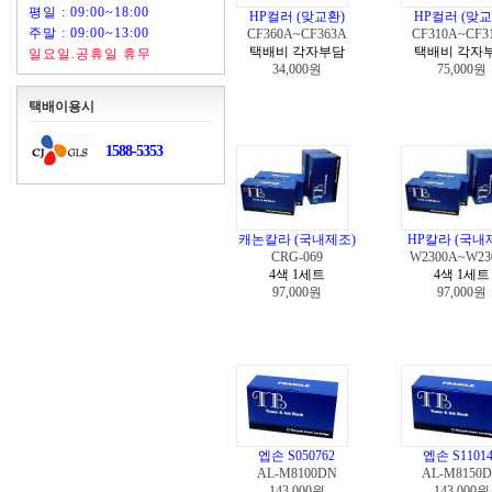
평일 : 09:00~18:00
HP컬러 (맞교환)
HP컬러 (맞교
주말 : 09:00~13:00
CF360A~CF363A
CF310A~CF3
택배비 각자부담
택배비 각자
일요일.공휴일 휴무
34,000원
75,000원
택배이용시
1588-5353
캐논칼라 (국내제조)
HP칼라 (국내
CRG-069
W2300A~W23
4색 1세트
4색 1세트
97,000원
97,000원
엡손 S050762
엡손 S11014
AL-M8100DN
AL-M8150
143,000원
143,000원